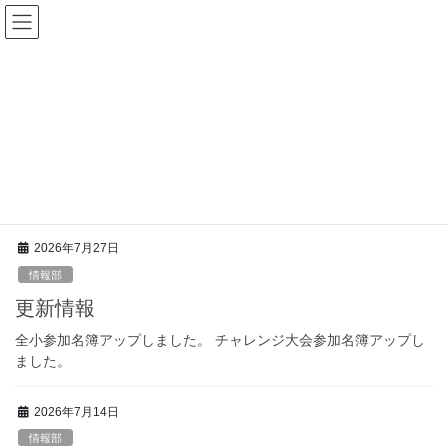
コ
ナ
千葉県小学生バドミントン連盟
ン
ビ
テ
ゲ
ン
ー
千葉県小学生バドミントン連盟のホームページへよ
ツ
シ
うこそ
へ
ョ
第２７回 関東小学生オープンバドミントン大会 特設サイト
ス
ン
↓↓↓
キ
に
READ MORE
ッ
移
プ
動
2026年7月27日
情報部
更新情報
全小参加名簿アップしました。 チャレンジ大会参加名簿アップし
ました。
2026年7月14日
情報部