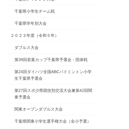
千葉県小学生チーム戦
千葉県学年別大会
２０２３年度（令和５年）
ダブルス大会
第39回若葉カップ千葉県予選会・団体戦
第24回ダイハツ全国ABCバドミントン小学
生千葉県予選会
第27回スポ少県競技別交流大会兼第42回関
東予選会
関東オープンダブルス大会
千葉県関東小学生選手権大会（全小予選）