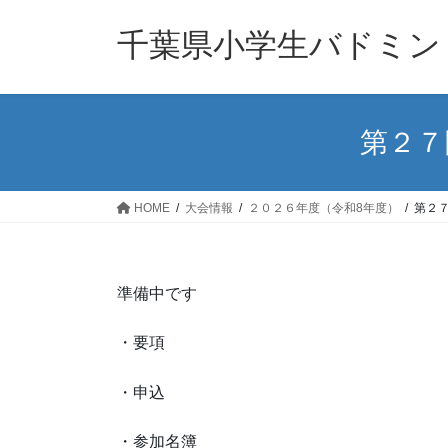
コ
ナ
ン
ビ
千葉県小学生バドミン
テ
ゲ
ン
ー
ツ
シ
へ
ョ
第２７
ス
ン
キ
に
ッ
移
HOME
大会情報
２０２６年度（令和8年度）
第２
プ
動
準備中です
・要項
・申込
・参加名簿