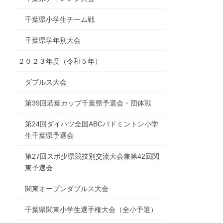
千葉県小学生チーム戦
千葉県学年別大会
２０２３年度（令和５年）
ダブルス大会
第39回若葉カップ千葉県予選会・団体戦
第24回ダイハツ全国ABCバドミントン小学
生千葉県予選会
第27回スポ少県競技別交流大会兼第42回関
東予選会
関東オープンダブルス大会
千葉県関東小学生選手権大会（全小予選）