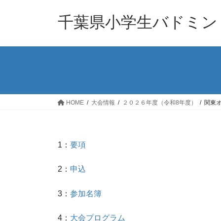
コ
ナ
ン
ビ
千葉県小学生バドミン
テ
ゲ
ン
ー
ツ
シ
へ
ョ
ス
ン
キ
に
ッ
移
HOME
大会情報
２０２６年度（令和8年度）
関東
プ
動
1：
要項
2：
申込
3：
参加名簿
4：
大会プログラム