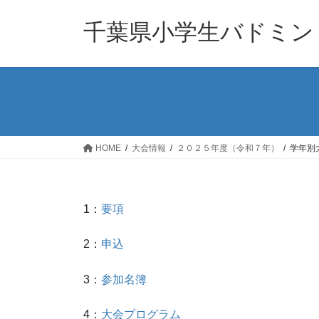
コ
ナ
ン
ビ
千葉県小学生バドミン
テ
ゲ
ン
ー
ツ
シ
へ
ョ
ス
ン
キ
に
ッ
移
HOME
大会情報
２０２５年度（令和７年）
学年別
プ
動
1：
要項
2：
申込
3：
参加名簿
4：
大会プログラム