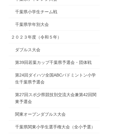
千葉県小学生チーム戦
千葉県学年別大会
２０２３年度（令和５年）
ダブルス大会
第39回若葉カップ千葉県予選会・団体戦
第24回ダイハツ全国ABCバドミントン小学
生千葉県予選会
第27回スポ少県競技別交流大会兼第42回関
東予選会
関東オープンダブルス大会
千葉県関東小学生選手権大会（全小予選）